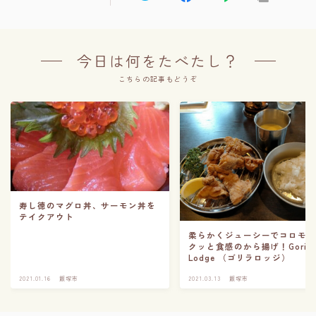
今日は何をたべたし？
こちらの記事もどうぞ
寿し徳のマグロ丼、サーモン丼を
テイクアウト
柔らかくジューシーでコロモ
クッと食感のから揚げ！Gorill
Lodge （ゴリラロッジ）
2021.01.16
飯塚市
2021.03.13
飯塚市