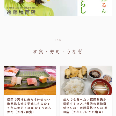
TAG
和食・寿司・うなぎ
福岡で天神に来たら外せない
並んでも食べたい福岡県民が
地元民も唸る美味しさのひょ
溺愛するコスパ最強の天麩羅
うたん寿司！福岡 ひょうたん
処ひらお！天麩羅処ひらお 原
寿司（天神/和食）
田店（天ぷら/いかの塩辛）