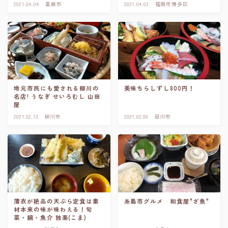
2021.04.04
嘉麻市
2021.04.03
福岡市博多区
地元市民にも愛される柳川の
美味ちらしずし800円！
名店! うなぎ せいろむし 山田
屋
2021.02.13
柳川市
2021.02.08
田川市
薄衣が絶品の天ぷら定食は素
糸島市グルメ 和食屋"ざ魚"
材本来の味が味わえる！旬
菜・鍋・魚介 独楽(こま)