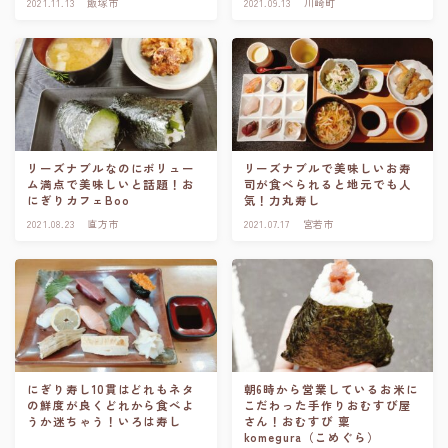
2021.11.13
飯塚市
2021.09.13
川崎町
リーズナブルなのにボリュー
リーズナブルで美味しいお寿
ム満点で美味しいと話題！お
司が食べられると地元でも人
にぎりカフェBoo
気！力丸寿し
2021.08.23
直方市
2021.07.17
宮若市
にぎり寿し10貫はどれもネタ
朝6時から営業しているお米に
の鮮度が良くどれから食べよ
こだわった手作りおむすび屋
うか迷ちゃう！いろは寿し
さん！おむすび 稟
komegura（こめぐら）