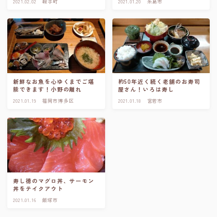
2021.02.02
鞍手町
2021.01.20
糸島市
新鮮なお魚を心ゆくまでご堪
約50年近く続く老舗のお寿司
能できます！小野の離れ
屋さん！いろは寿し
2021.01.19
福岡市博多区
2021.01.18
宮若市
寿し徳のマグロ丼、サーモン
丼をテイクアウト
2021.01.16
飯塚市