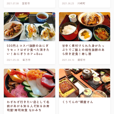
2021.07.08
宮若市
2021.06.23
川崎町
500円とコスパ抜群のおにぎ
甘辛く煮付けられた身がたっ
りセットはぜひ食べた頂きた
ぷりでご飯との相性抜群のあ
い！おにぎりカフェBoo
ら炊き定食！寿し徳
2021.05.06
直方市
2021.04.10
飯塚市
わざわざ行きたい店として名
くうてんの“鰻屋さん
前があがる知る人ぞ知るお寿
司屋!寿司和食 なかみち