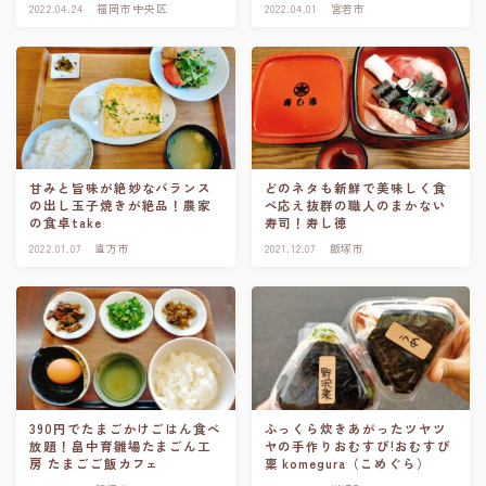
2022.04.24
福岡市中央区
2022.04.01
宮若市
甘みと旨味が絶妙なバランス
どのネタも新鮮で美味しく食
の出し玉子焼きが絶品！農家
べ応え抜群の職人のまかない
の食卓take
寿司！寿し徳
2022.01.07
直方市
2021.12.07
飯塚市
390円でたまごかけごはん食べ
ふっくら炊きあがったツヤツ
放題！畠中育雛場たまごん工
ヤの手作りおむすび!おむすび
房 たまごご飯カフェ
稟 komegura（こめぐら）