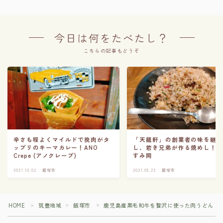
今日は何をたべたし？
こちらの記事もどうぞ
辛さも程よくマイルドで挽肉がタ
「天龍軒」の創業者の味を継
ップリのキーマカレー！ANO
し、若き兄弟が作る焼めし！
Crepe (アノクレープ)
すみ岡
2021.10.02
飯塚市
2021.05.22
飯塚市
HOME
筑豊地域
飯塚市
鹿児島産黒毛和牛を贅沢に使った肉うどん！
＞
＞
＞