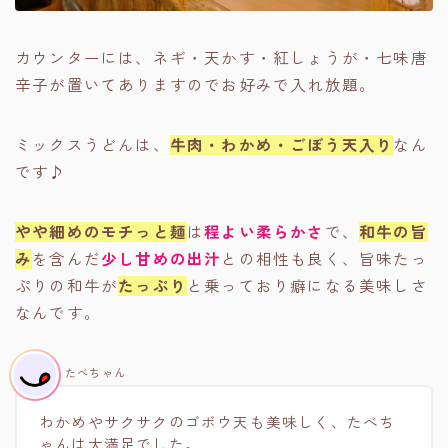
カウンターには、ネギ・天かす・紅しょうが・七味唐
辛子が置いてありますのでお好みで入れ放題。
ミックスうどんは、
牛肉・わかめ・ごぼう天入り
なん
です♪
やや細めのモチっと麺
は
程よい柔らかさ
で、
和牛の旨
み
を含んだ
少し甘めの出汁
との相性も良く、旨味たっ
ぷりの和牛が
たっぷり
と乗っており癖になる美味しさ
なんです。
たべちゃん
わかめやサクサクのゴボウ天も美味しく、たべち
ゃんは大満足でした。