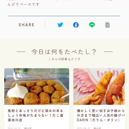
んびりペースです
SHARE
今日は何をたべたし？
こちらの記事もどうぞ
魚粉とあっさりだけど深みのある
懐かしく思い出すお子様から
しょうゆ味がたまらない！たこ道
の方まで幅広い人気の揚げパ
楽田川店
DARIN（だりん・ダリン）
2021.10.21
田川市
2021.09.27
田川市