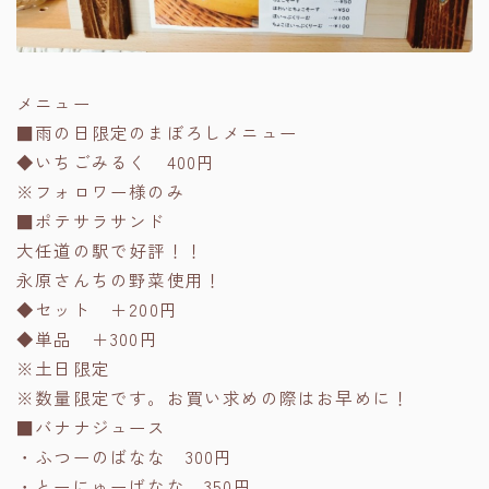
メニュー
■雨の日限定のまぼろしメニュー
◆いちごみるく 400円
※フォロワー様のみ
■ポテサラサンド
大任道の駅で好評！！
永原さんちの野菜使用！
◆セット ＋200円
◆単品 ＋300円
※土日限定
※数量限定です。お買い求めの際はお早めに！
■バナナジュース
・ふつーのばなな 300円
・とーにゅーばなな 350円