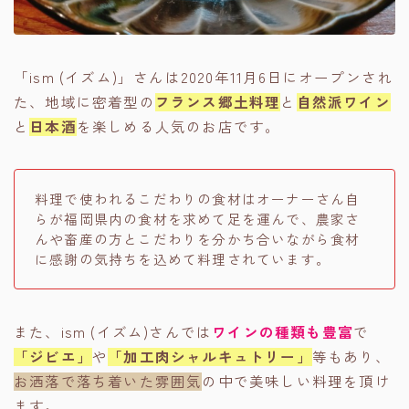
「ism (イズム)」さんは
2020年11月6日
にオープンされ
た、地域に密着型の
フランス郷土料理
と
自然派ワイン
と
日本酒
を楽しめる人気のお店です。
料理で使われるこだわりの食材はオーナーさん自
らが福岡県内の食材を求めて足を運んで、農家さ
んや畜産の方とこだわりを分かち合いながら食材
に感謝の気持ちを込めて料理されています。
また、ism (イズム)さんでは
ワインの種類も豊富
で
「ジビエ」
や
「加工肉シャルキュトリー」
等もあり、
お洒落で落ち着いた雰囲気
の中で美味しい料理を頂け
ます。