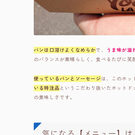
パンは口溶けよくなめらか
で、
うま味が溢
のバランスが素晴らしく、食べるたびに笑
使っているパンとソーセージ
は、このホッ
いる特注品
というこだわり抜いたホットド
の美味しさです。
気になる【メニュー】は