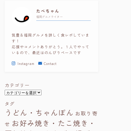
たべちゃん
福岡グルメライター
筑豊＆福岡グルメを詳しく食レポしていま
す！
応援やコメントありがとう。１人でやって
いるので、最近はのんびりペースです
Instagram
Contact
カテゴリー
カ
テ
タグ
ゴ
うどん・ちゃんぽん
リ
お取り寄
ー
お好み焼き・たこ焼き・
せ