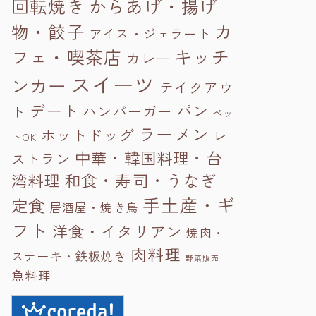
回転焼き
からあげ・揚げ
物・餃子
カ
アイス・ジェラート
フェ・喫茶店
キッチ
カレー
スイーツ
ンカー
テイクアウ
パン
デート
ト
ハンバーガー
ペッ
ラーメン
ホットドッグ
レ
トOK
中華・韓国料理・台
ストラン
湾料理
和食・寿司・うなぎ
手土産・ギ
定食
居酒屋・焼き鳥
フト
洋食・イタリアン
焼肉・
肉料理
ステーキ・鉄板焼き
野菜販売
魚料理