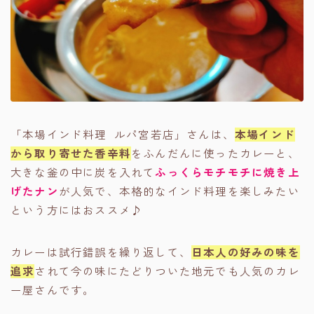
「本場インド料理 ルパ宮若店」さんは、
本場インド
から取り寄せた香辛料
をふんだんに使ったカレーと、
大きな釜の中に炭を入れて
ふっくらモチモチに焼き上
げたナン
が人気で、本格的なインド料理を楽しみたい
という方にはおススメ♪
カレーは試行錯誤を繰り返して、
日本人の好みの味を
追求
されて今の味にたどりついた地元でも人気のカレ
ー屋さんです。