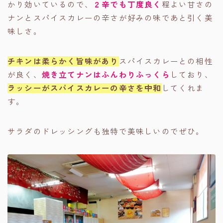
かり効いているので、
２辛でも丁度良く
程よい甘さの
ナンとスパイスカレーの辛さが好みの味であと引く美
味しさ。
チキンは柔らかく旨味があり
スパイスカレーとの相性
が良く、
焼き立てナンはふんわりふっくら
しており、
ラッシーがスパイスカレーの辛さを中和
してくれま
す。
サラダのドレッシングも独特で美味しいのでぜひ。