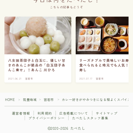
こちらの記事もどうぞ
八女抹茶団子と白玉に、優しい甘
リーズナブルで美味しいお寿
さのあんこが絶品の「白玉団子あ
食べられると地元でも人気！
んこ乗せ」！あんこ 川ひろ
寿し
2021.06.21
宮若市
2021.07.17
宮若市
HOME
筑豊地域
宮若市
カレー好きがやみつきになる程よくスパイスの
＞
＞
＞
運営者情報
利用規約
広告掲載について
サイトマップ
プライバシーポリシー
たべたしスタッフ募集
2020–2026 たべたし