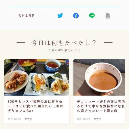
SHARE
今日は何をたべたし？
こちらの記事もどうぞ
500円とコスパ抜群のおにぎりセ
チョコレート好きの方は店内
ットはぜひ食べた頂きたい！おに
るだけで幸せな気持ちになれ
ぎりカフェBoo
久遠チョコレート直方店
2021.05.06
直方市
2021.05.03
直方市