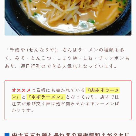
「千成や (せんなりや)」さんはラーメンの種類も多
く、みそ・とんこつ・しょうゆ・しお・チャンポンも
あり、連日行列のできる人気店となっています。
オススメ
は看板にも書かれている
『肉みそラーメ
ン』
と
『ネギラーメン』
となっており、店内では
注文が飛び交う声は殆ど肉みそかネギラーメンば
かりです。
中太ちぢれ麺と長ねぎの豆板醤和えがクセに