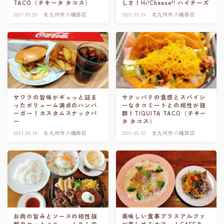
TACO（チキータ タコス）
しさ！Hi!Cheese!! ハイチーズ
2021.09.29
北九州市八幡西区
2021.09.19
北九州市八幡西区
サワラの旨味がギュっと詰ま
サクッパリの食感とスパイシ
ったボリューム満点のハンバ
ーなタコミートとの相性が抜
ーガー！カスタムスナックバ
群！TIQUITA TACO（チキー
ー
タ タコス）
2021.09.18
北九州市八幡西区
2021.09.12
北九州市八幡西区
お肉の旨みとソースの相性抜
美味しい食事プラスアルファ
群のセットメニュー！りんで
が楽しめるカフェ！CAFE＆