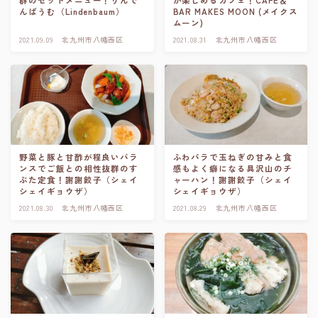
んばうむ（Lindenbaum）
BAR MAKES MOON (メイクス
ムーン)
2021.09.09
北九州市八幡西区
2021.08.31
北九州市八幡西区
野菜と豚と甘酢が程良いバラ
ふわパラで玉ねぎの甘みと食
ンスでご飯との相性抜群のす
感もよく癖になる具沢山のチ
ぶた定食！謝謝餃子（シェイ
ャーハン！謝謝餃子（シェイ
シェイギョウザ）
シェイギョウザ）
2021.08.30
北九州市八幡西区
2021.08.29
北九州市八幡西区