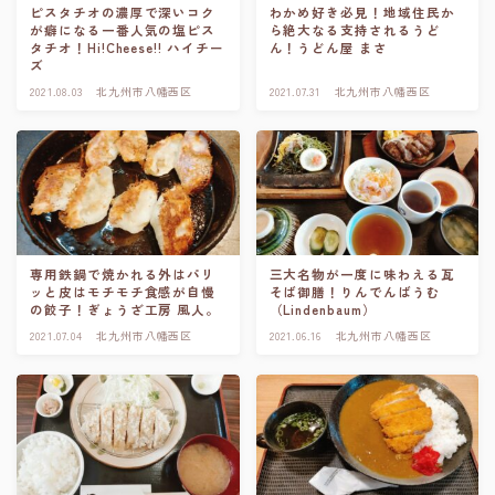
ピスタチオの濃厚で深いコク
わかめ好き必見！地域住民か
が癖になる一番人気の塩ピス
ら絶大なる支持されるうど
タチオ！Hi!Cheese!! ハイチー
ん！うどん屋 まさ
ズ
2021.08.03
北九州市八幡西区
2021.07.31
北九州市八幡西区
専用鉄鍋で焼かれる外はパリ
三大名物が一度に味わえる瓦
ッと皮はモチモチ食感が自慢
そば御膳！りんでんばうむ
の餃子！ぎょうざ工房 風人。
（Lindenbaum）
2021.07.04
北九州市八幡西区
2021.06.16
北九州市八幡西区