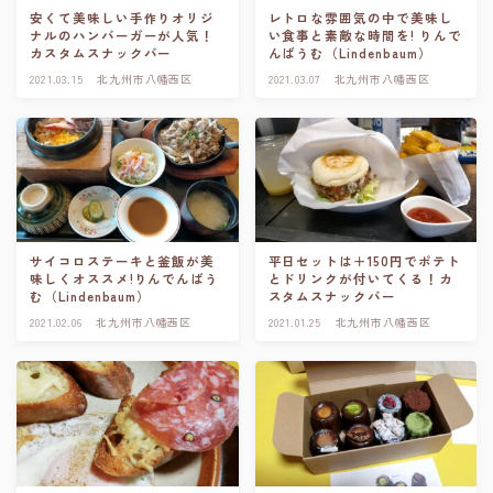
安くて美味しい手作りオリジ
レトロな雰囲気の中で美味し
ナルのハンバーガーが人気！
い食事と素敵な時間を! りんで
カスタムスナックバー
んばうむ（Lindenbaum）
2021.03.15
北九州市八幡西区
2021.03.07
北九州市八幡西区
サイコロステーキと釜飯が美
平日セットは＋150円でポテト
味しくオススメ!りんでんばう
とドリンクが付いてくる！カ
む（Lindenbaum）
スタムスナックバー
2021.02.06
北九州市八幡西区
2021.01.25
北九州市八幡西区