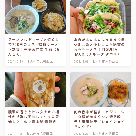
ラーメンにギョーザと焼めし
お肉がホロホロになるまで煮
で700円のコスパ抜群ラーメ
込まれたメキシコ人も絶賛の
ン定食！中華＆洋食 千石（せ
カルニータス！TIQUITA
んごく）
TACO（チキータ タコス）
2021.12.15
北九州市八幡西区
2021.12.09
北九州市八幡西区
燻製の香りとピスタチオの相
肉の旨味が詰まったジューシ
性が抜群に美味しくハマる美
ーな餡がたまらない焼き餃
味しさ！のり燻本舗 燻製処
子！謝謝餃子（シェイシェイ
ギョウザ）
2021.11.29
北九州市八幡西区
2021.11.22
北九州市八幡西区