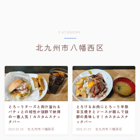
CATEGORY
北九州市八幡西区
とろ～りチーズと肉汁溢れる
とろけるお肉にとろ～り半熟
パティとの相性が抜群で納得
目玉焼きとソースが絡んで抜
の一番人気！カスタムスナッ
群の美味しさ！カスタムスナ
クバー
ックバー
2022.02.25
北九州市八幡西区
2022.01.25
北九州市八幡西区