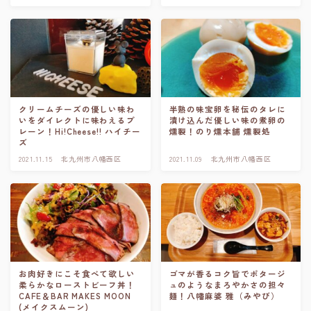
クリームチーズの優しい味わ
半熟の味宝卵を秘伝のタレに
いをダイレクトに味わえるプ
漬け込んだ優しい味の煮卵の
レーン！Hi!Cheese!! ハイチー
燻製！のり燻本舗 燻製処
ズ
2021.11.15
北九州市八幡西区
2021.11.09
北九州市八幡西区
お肉好きにこそ食べて欲しい
ゴマが香るコク旨でポタージ
柔らかなローストビーフ丼！
ュのようなまろやかさの担々
CAFE＆BAR MAKES MOON
麺！八幡麻婆 雅（みやび）
(メイクスムーン)