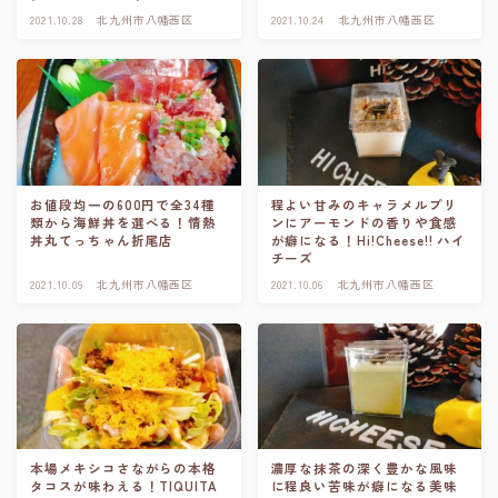
2021.10.28
北九州市八幡西区
2021.10.24
北九州市八幡西区
お値段均一の600円で全34種
程よい甘みのキャラメルプリ
類から海鮮丼を選べる！情熱
ンにアーモンドの香りや食感
丼丸てっちゃん折尾店
が癖になる！Hi!Cheese!! ハイ
チーズ
2021.10.09
北九州市八幡西区
2021.10.06
北九州市八幡西区
本場メキシコさながらの本格
濃厚な抹茶の深く豊かな風味
タコスが味わえる！TIQUITA
に程良い苦味が癖になる美味