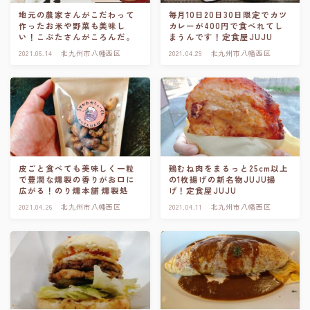
地元の農家さんがこだわって
毎月10日20日30日限定でカツ
作ったお米や野菜も美味し
カレーが400円で食べれてし
い！こぶたさんがころんだ。
まうんです！定食屋JUJU
2021.06.14
北九州市八幡西区
2021.04.29
北九州市八幡西区
皮ごと食べても美味しく一粒
鶏むね肉をまるっと25cm以上
で豊潤な燻製の香りがお口に
の1枚揚げの新名物JUJU揚
広がる！のり燻本舗 燻製処
げ！定食屋JUJU
2021.04.26
北九州市八幡西区
2021.04.11
北九州市八幡西区